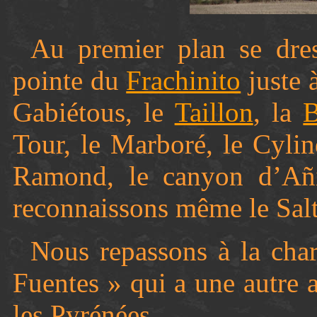
Au premier plan se dre
pointe du
Frachinito
juste 
Gabiétous, le
Taillon
, la
B
Tour, le Marboré, le Cyli
Ramond, le canyon d’Añi
reconnaissons même le Sal
Nous repassons à la char
Fuentes » qui a une autre a
les Pyrénées…