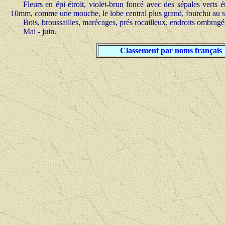
Fleurs en épi étroit, violet-brun foncé avec des sépales verts ét
10mm, comme une mouche, le lobe central plus grand, fourchu au som
Bois, broussailles, marécages, prés rocailleux, endroits ombragés
Mai - juin.
Classement par noms français