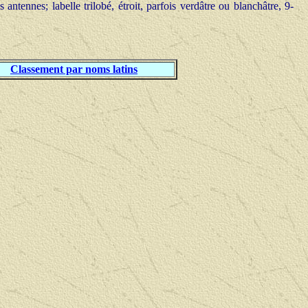
 antennes; labelle trilobé, étroit, parfois verdâtre ou blanchâtre, 9-
Classement par noms latins