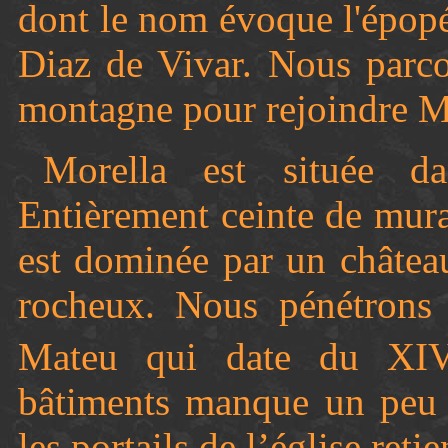
dont le nom évoque l'épop
Diaz de Vivar. Nous parco
montagne pour rejoindre M
Morella est située d
Entièrement ceinte de murai
est dominée par un château
rocheux. Nous pénétrons 
Mateu qui date du XI
bâtiments manque un peu d
les portails de l’église reti