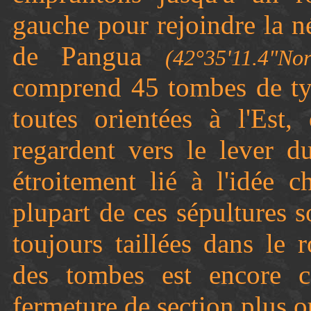
gauche pour rejoindre la 
de Pangua
(42°35'11.4"N
comprend 45 tombes de typo
toutes orientées à l'Est,
regardent vers le lever d
étroitement lié à l'idée c
plupart de ces sépultures 
toujours taillées dans le
des tombes est encore c
fermeture de section plus o