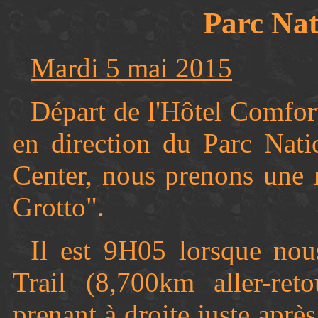
Parc Nat
Mardi 5 mai 2015
Départ de l'Hôtel Comfor
en direction du Parc Nati
Center, nous prenons une 
Grotto".
Il est 9H05 lorsque no
Trail (8,700km aller-re
prenant à droite juste aprè