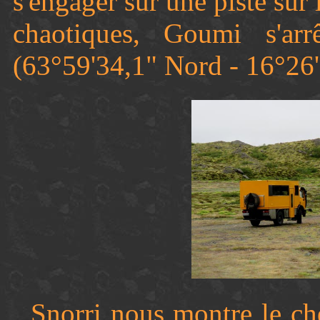
s'engager sur une piste sur
chaotiques, Goumi s'ar
(63°59'34,1" Nord - 16°26'
Snorri nous montre le c