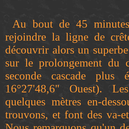
Au bout de 45 minutes,
rejoindre la ligne de crêt
découvrir alors un superbe
sur le prolongement du 
seconde cascade plus é
16°27'48,6" Ouest). Le
quelques mètres en-dess
trouvons, et font des va-et
Nous remarquons qu'un de 