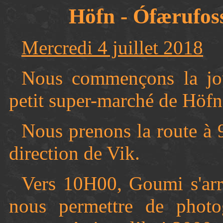
Höfn - Ófærufo
Mercredi 4 juillet 2018
Nous commençons la jou
petit super-marché de Höfn
Nous prenons la route à 
direction de Vik.
Vers 10H00, Goumi s'arrê
nous permettre de photo