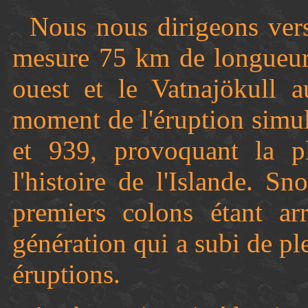
Nous nous dirigeons vers 
mesure 75 km de longueur 
ouest et le Vatnajökull a
moment de l'éruption simu
et 939, provoquant la p
l'histoire de l'Islande. S
premiers colons étant ar
génération qui a subi de pl
éruptions.