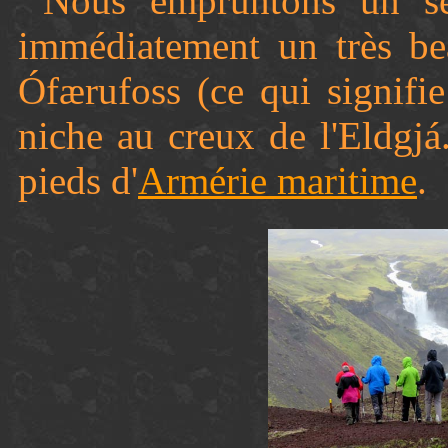
Nous empruntons un se
immédiatement un très be
Ófærufoss (ce qui signifie
niche au creux de l'Eldgj
pieds d'
Armérie maritime
.