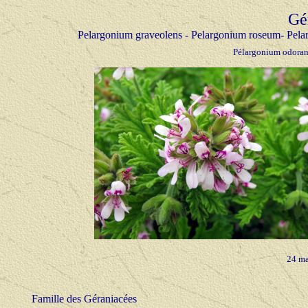
Gé
Pelargonium
graveolens - Pelargonium roseum- Pela
Pélargonium odorant
24 ma
Famille des Géraniacées