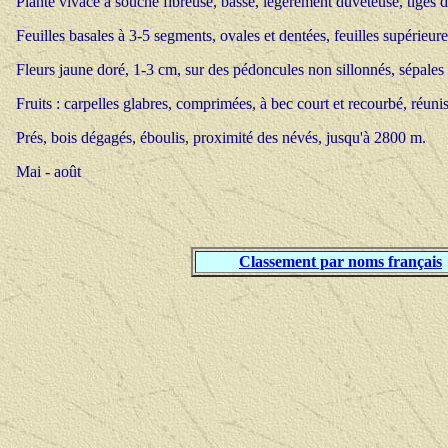
Plante vivace à souche fibreuse, basse, légèrement duveteuse, tiges d
Feuilles basales à 3-5 segments, ovales et dentées, feuilles supérieur
Fleurs jaune doré, 1-3 cm, sur des pédoncules non sillonnés, sépales 
Fruits : carpelles glabres, comprimées, à bec court et recourbé, réunis
Prés, bois dégagés, éboulis, proximité des névés, jusqu'à 2800 m.
Mai - août
Classement par noms français