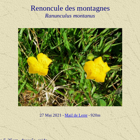
Renoncule des montagnes
Ranunculus montanus
27 Mai 2021
-
Mail de Lerre
- 920m