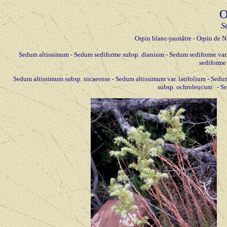
O
S
Orpin blanc-jaunâtre - Orpin de N
Sedum altissimum - Sedum sediforme subsp. dianium - Sedum sediforme var.
sediforme
Sedum altissimum subsp. nicaeense - Sedum altissimum var. latifolium - Sed
subsp. ochroleucum - S