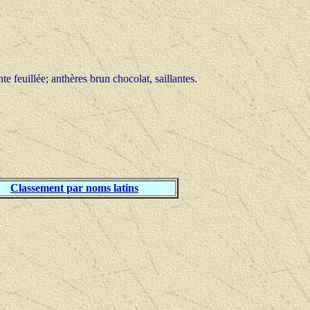
 feuillée; anthères brun chocolat, saillantes.
Classement par noms latins