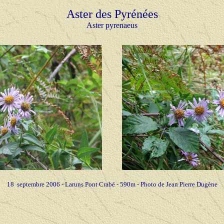
Aster des Pyrénées
Aster pyrenaeus
18 septembre 2006 - Laruns Pont Crabé - 590m - Photo de Jean Pierre Dugène